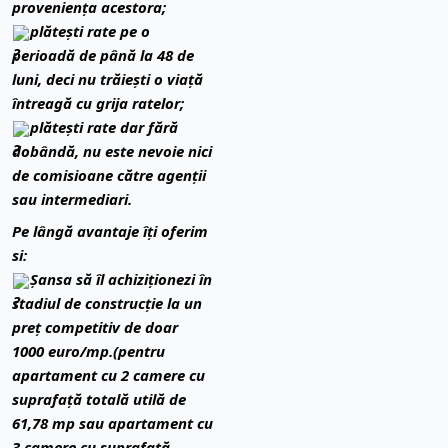
proveniența acestora;
plătești rate pe o
perioadă de până la 48 de
luni, deci nu trăiești o viață
întreagă cu grija ratelor;
plătești rate dar fără
dobândă, nu este nevoie nici
de comisioane către agenții
sau intermediari.
Pe lângă avantaje îți oferim
si:
Șansa să îl achiziționezi în
stadiul de construcție la un
preț competitiv de doar
1000 euro/mp.(pentru
apartament cu 2 camere cu
suprafață totală utilă de
61,78 mp sau apartament cu
3 camere cu suprafață