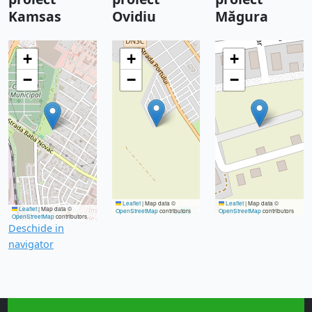
Kamsas
Ovidiu
Măgura
+
+
+
−
−
−
Leaflet
|
Map data ©
Leaflet
|
Map data ©
Leaflet
|
Map data ©
OpenStreetMap
contributors
OpenStreetMap
contributors
OpenStreetMap
contributors
Deschide in
navigator