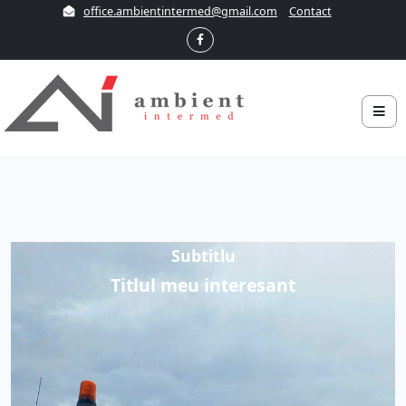
office.ambientintermed@gmail.com
Contact
Subtitlu
Titlul meu interesant