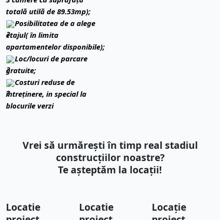
totală utilă de 89.53mp);
Posibilitatea de a alege
etajul( în limita
apartamentelor disponibile);
Loc/locuri de parcare
gratuite;
Costuri reduse de
întreținere, in special la
blocurile verzi
Vrei să urmărești în timp real stadiul
construcțiilor noastre?
Te așteptăm la locații!
Locatie
Locatie
Locație
proiect
proiect
proiect